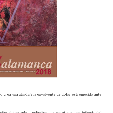
yto crea una atmósfera envolvente de dolor estremecido ante
ción abigarrada y ecléctica que enraíza en su infancia del